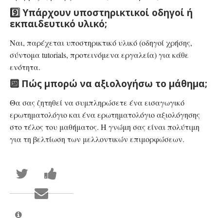
9️⃣ Υπάρχουν υποστηρικτικοί οδηγοί ή
εκπαιδευτικό υλικό;
Ναι, παρέχεται υποστηρικτικό υλικό (οδηγοί χρήσης,
σύντομα tutorials, προτεινόμενα εργαλεία) για κάθε
ενότητα.
🔟 Πώς μπορώ να αξιολογήσω το μάθημα;
Θα σας ζητηθεί να συμπληρώσετε ένα εισαγωγικό
ερωτηματολόγιο και ένα ερωτηματολόγιο αξιολόγησης
στο τέλος του μαθήματος. Η γνώμη σας είναι πολύτιμη
για τη βελτίωση των μελλοντικών επιμορφώσεων.
Tweet
Κοινοποιήστε
that
στη
you've
σελίδα
Στείλτε
enrolled
σας
E-
in
στο
mail
this
Facebook
σε
course
ότι